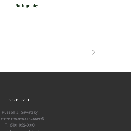
Photography
CONTACT
Russell J. Sawatsky
tified Financial Planner
®
T: (519) 852-0318