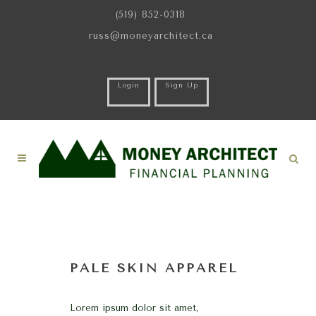
(519) 852-0318
russ@moneyarchitect.ca
Login
Sign Up
PALE SKIN APPAREL
Lorem ipsum dolor sit amet,